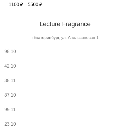
Диапазон
1100
₽
–
5500
₽
цен:
1100 ₽
Lecture Fragrance
–
5500 ₽
г.Екатеринбург, ул. Апельсиновая 1
98
10
42
10
38
11
87
10
99
11
23
10