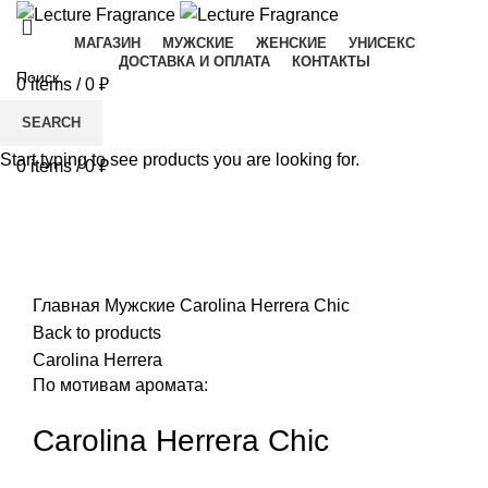
МАГАЗИН
МУЖСКИЕ
ЖЕНСКИЕ
УНИСЕКС
ДОСТАВКА И ОПЛАТА
КОНТАКТЫ
0
items
/
0
₽
Menu
SEARCH
Start typing to see products you are looking for.
0
items
/
0
₽
-33%
Увеличить
Главная
Мужские
Carolina Herrera Chic
Back to products
Carolina Herrera
По мотивам аромата:
Carolina Herrera Chic