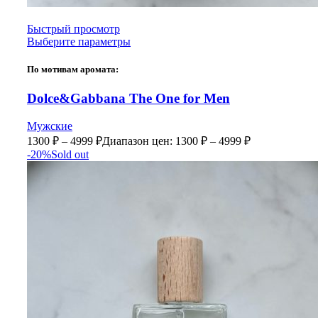
Быстрый просмотр
Выберите параметры
По мотивам аромата:
Dolce&Gabbana The One for Men
Мужские
1300
₽
–
4999
₽
Диапазон цен: 1300 ₽ – 4999 ₽
-20%
Sold out