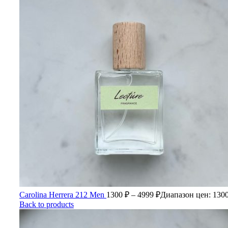
Carolina Herrera 212 Men
1300
₽
–
4999
₽
Диапазон цен: 1300
Back to products