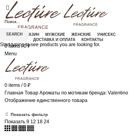
SEARCH
МАГАЗИН
МУЖСКИЕ
ЖЕНСКИЕ
УНИСЕКС
ДОСТАВКА И ОПЛАТА
КОНТАКТЫ
Start typing to see products you are looking for.
0
items
/
0
₽
Menu
0
items
/
0
₽
Главная
Товар Ароматы по мотивам бренда:
Valentino
Отображение единственного товара
Показать фильтр
Показать
9
12
18
24