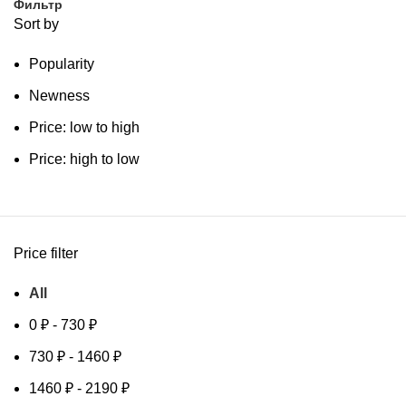
Фильтр
Sort by
Popularity
Newness
Price: low to high
Price: high to low
Price filter
All
0
₽
-
730
₽
730
₽
-
1460
₽
1460
₽
-
2190
₽