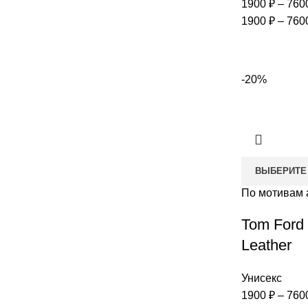
1900
₽
–
760
1900 ₽ – 760
-20%
ВЫБЕРИТЕ
По мотивам 
Tom Ford
Leather
Унисекс
1900
₽
–
760