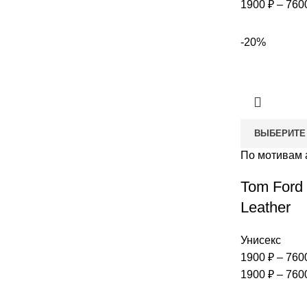
1900 ₽ – 760
-20%
ВЫБЕРИТЕ
По мотивам 
Tom Ford
Leather
Унисекс
1900
₽
–
760
1900 ₽ – 760