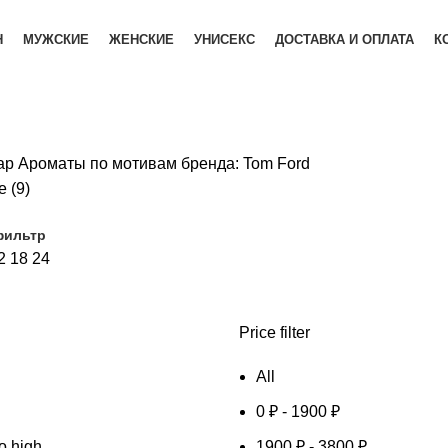
Н
МУЖСКИЕ
ЖЕНСКИЕ
УНИСЕКС
ДОСТАВКА И ОПЛАТА
К
ар Ароматы по мотивам бренда:
Tom Ford
 (9)
фильтр
2
18
24
Price filter
All
0
₽
-
1900
₽
to high
1900
₽
-
3800
₽