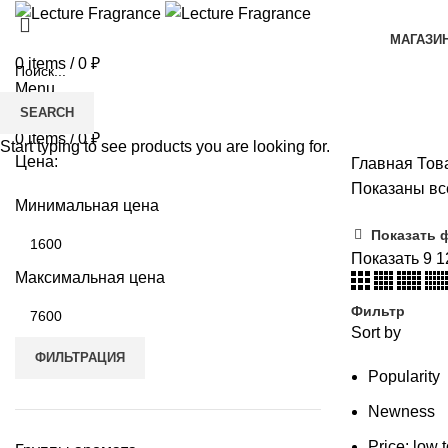
МАГАЗИ
0
items
/
0
₽
Menu
SEARCH
0
items
/
0
₽
Start typing to see products you are looking for.
Цена:
Главная
Тов
Показаны все
Минимальная цена
Показать 
Показать
9
1
Максимальная цена
Фильтр
Sort by
ФИЛЬТРАЦИЯ
Popularity
Newness
Price: low 