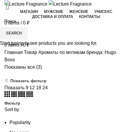
МАГАЗИН
МУЖСКИЕ
ЖЕНСКИЕ
УНИСЕКС
ДОСТАВКА И ОПЛАТА
КОНТАКТЫ
0
items
/
0
₽
Menu
SEARCH
Start typing to see products you are looking for.
0
items
/
0
₽
Главная
Товар Ароматы по мотивам бренда:
Hugo
Boss
Показаны все (3)
Показать фильтр
Показать
9
12
18
24
Фильтр
Sort by
Popularity