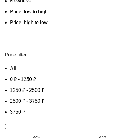
Newness
Price: low to high
Price: high to low
Price filter
All
0
₽
-
1250
₽
1250
₽
-
2500
₽
2500
₽
-
3750
₽
3750
₽
+
-20%
-28%