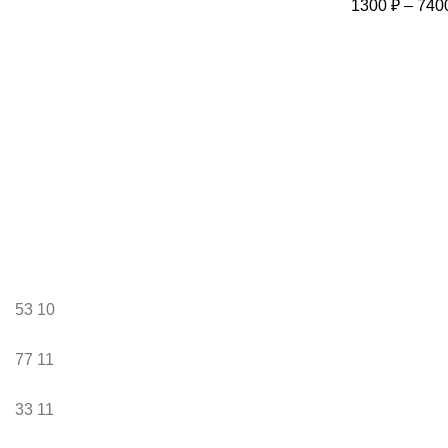
1300
₽
–
740
53
10
77
11
33
11