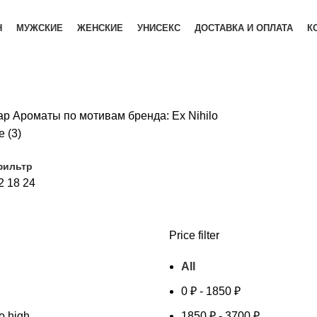
Н
МУЖСКИЕ
ЖЕНСКИЕ
УНИСЕКС
ДОСТАВКА И ОПЛАТА
К
ар Ароматы по мотивам бренда:
Ex Nihilo
 (3)
фильтр
2
18
24
Price filter
All
0
₽
-
1850
₽
to high
1850
₽
-
3700
₽