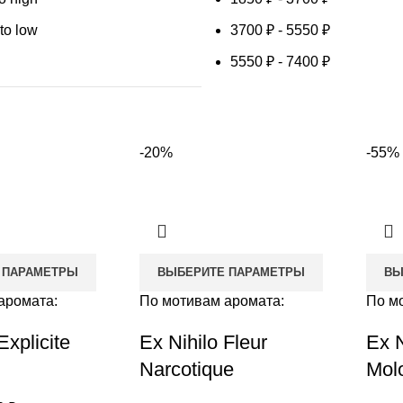
 to low
3700
₽
-
5550
₽
5550
₽
-
7400
₽
-20%
-55%
 ПАРАМЕТРЫ
ВЫБЕРИТЕ ПАРАМЕТРЫ
ВЫ
аромата:
По мотивам аромата:
По м
Explicite
Ex Nihilo Fleur
Ex N
Narcotique
Mol