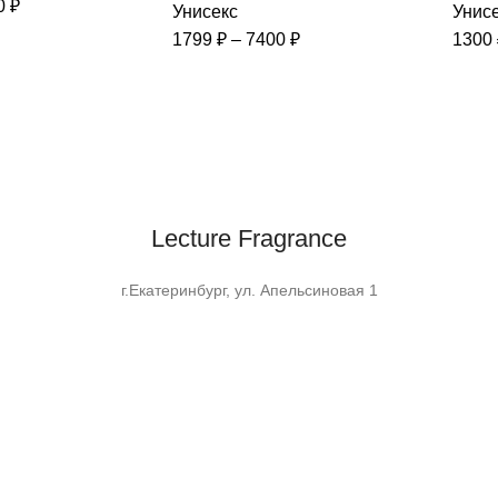
Диапазон
0
₽
Унисекс
Унис
цен:
Диапазон
1799
₽
–
7400
₽
1300
1300 ₽
цен:
–
1799 ₽
7400 ₽
–
7400 ₽
Lecture Fragrance
г.Екатеринбург, ул. Апельсиновая 1