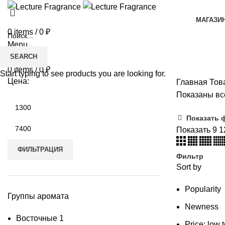
МАГАЗИ
0
items
/
0
₽
Menu
SEARCH
0
items
/
0
₽
Start typing to see products you are looking for.
Цена:
Главная
Тов
Показаны все
Минимальная
цена
Показать 
Максимальная
Показать
9
1
цена
ФИЛЬТРАЦИЯ
Фильтр
Sort by
Popularity
Группы аромата
Newness
Восточные
1
Price: low 