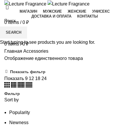
МАГАЗИН
МУЖСКИЕ
ЖЕНСКИЕ
УНИСЕКС
ДОСТАВКА И ОПЛАТА
КОНТАКТЫ
0
items
/
0
₽
Menu
SEARCH
Start typing to see products you are looking for.
0
items
/
0
₽
Главная
Accessories
Отображение единственного товара
Показать фильтр
Показать
9
12
18
24
Фильтр
Sort by
Popularity
Newness