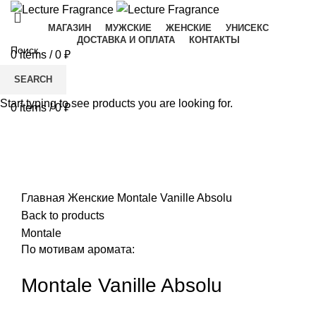
МАГАЗИН
МУЖСКИЕ
ЖЕНСКИЕ
УНИСЕКС
ДОСТАВКА И ОПЛАТА
КОНТАКТЫ
0
items
/
0
₽
Menu
SEARCH
Start typing to see products you are looking for.
0
items
/
0
₽
-20%
Увеличить
Главная
Женские
Montale Vanille Absolu
Back to products
Montale
По мотивам аромата:
Montale Vanille Absolu