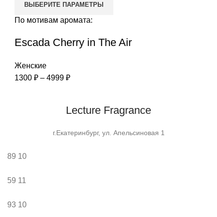
ВЫБЕРИТЕ ПАРАМЕТРЫ
По мотивам аромата:
Escada Cherry in The Air
Женские
Диапазон
1300
₽
–
4999
₽
цен:
1300 ₽
Lecture Fragrance
–
4999 ₽
г.Екатеринбург, ул. Апельсиновая 1
89
10
59
11
93
10