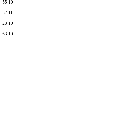
55
10
57
11
23
10
63
10
89
10
55
11
59
10
28
10
89
10
46
11
Магазин
Мужские
Женские
Унисекс