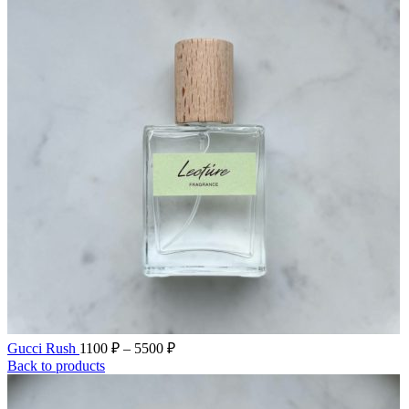
Диапазон
Gucci Rush
1100
₽
–
5500
₽
цен:
Back to products
1100 ₽
–