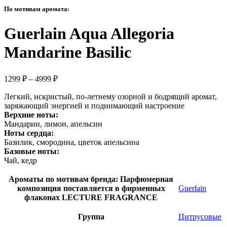
–
По мотивам аромата:
2700 ₽
Guerlain Aqua Allegoria
Mandarine Basilic
Диапазон
1299
₽
–
4999
₽
цен:
Легкий, искристый, по-летнему озорной и бодрящий аромат,
1299 ₽
заряжающий энергией и поднимающий настроение
–
Верхние ноты:
4999 ₽
Мандарин, лимон, апельсин
Ноты сердца:
Базилик, смородина, цветок апельсина
Базовые ноты:
Чай, кедр
Ароматы по мотивам бренда:
Парфюмерная
композиция поставляется в фирменных
Guerlain
флаконах LECTURE FRAGRANCE
Группа
Цитрусовые