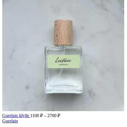
5500 ₽
Диапазон
Guerlain Idylle
1100
₽
–
2700
₽
цен:
Guerlain
1100 ₽