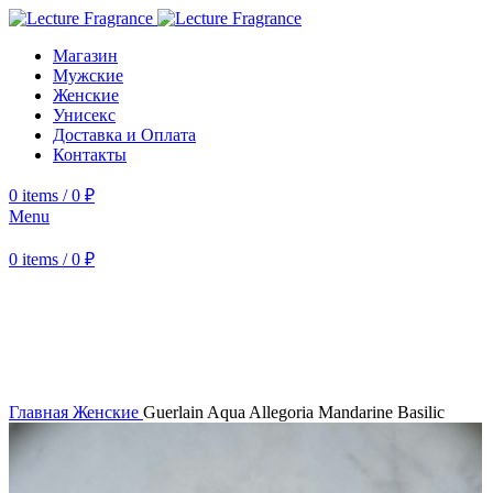
Магазин
Мужские
Женские
Унисекс
Доставка и Оплата
Контакты
0
items
/
0
₽
Menu
0
items
/
0
₽
-29%
Увеличить
Главная
Женские
Guerlain Aqua Allegoria Mandarine Basilic