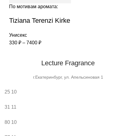
По мотивам аромата:
Tiziana Terenzi Kirke
Унисекс
Диапазон
330
₽
–
7400
₽
цен:
330 ₽
Lecture Fragrance
–
7400 ₽
г.Екатеринбург, ул. Апельсиновая 1
25
10
31
11
80
10