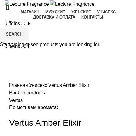
МАГАЗИН
МУЖСКИЕ
ЖЕНСКИЕ
УНИСЕКС
ДОСТАВКА И ОПЛАТА
КОНТАКТЫ
0
items
/
0
₽
Menu
SEARCH
Start typing to see products you are looking for.
0
items
/
0
₽
-20%
Увеличить
Главная
Унисекс
Vertus Amber Elixir
Back to products
Vertus
По мотивам аромата:
Vertus Amber Elixir