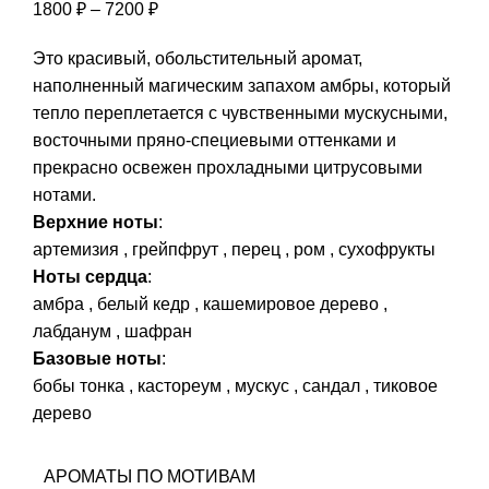
Диапазон
1800
₽
–
7200
₽
цен:
Это красивый, обольстительный аромат,
1800 ₽
наполненный магическим запахом амбры, который
–
тепло переплетается с чувственными мускусными,
7200 ₽
восточными пряно-специевыми оттенками и
прекрасно освежен прохладными цитрусовыми
нотами.
Верхние ноты
:
артемизия , грейпфрут , перец , ром , сухофрукты
Ноты сердца
:
амбра , белый кедр , кашемировое дерево ,
лабданум , шафран
Базовые ноты
:
бобы тонка , кастореум , мускус , сандал , тиковое
дерево
АРОМАТЫ ПО МОТИВАМ