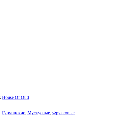
E
House Of Oud
Гурманские
,
Мускусные
,
Фруктовые