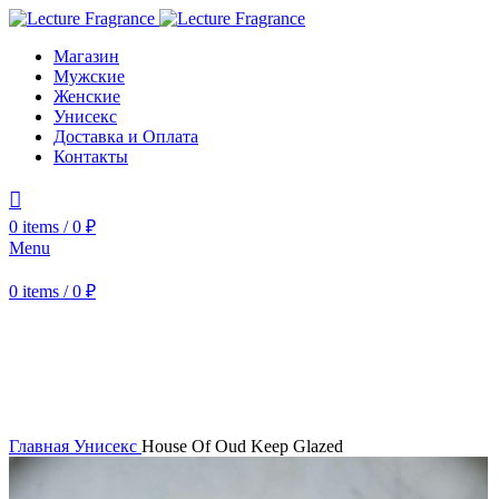
Магазин
Мужские
Женские
Унисекс
Доставка и Оплата
Контакты
0
items
/
0
₽
Menu
0
items
/
0
₽
-61%
Увеличить
Главная
Унисекс
House Of Oud Keep Glazed