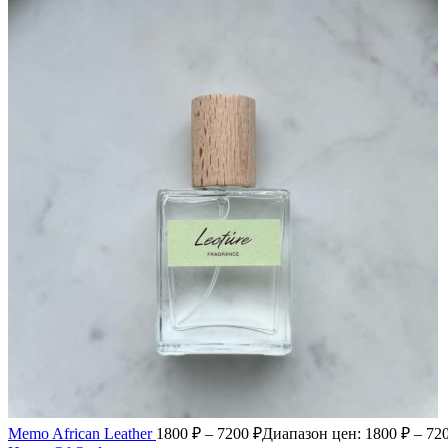
Memo African Leather
1800
₽
–
7200
₽
Диапазон цен: 1800 ₽ – 72