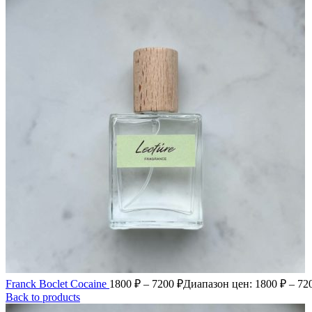
Franck Boclet Cocaine
1800
₽
–
7200
₽
Диапазон цен: 1800 ₽ – 72
Back to products