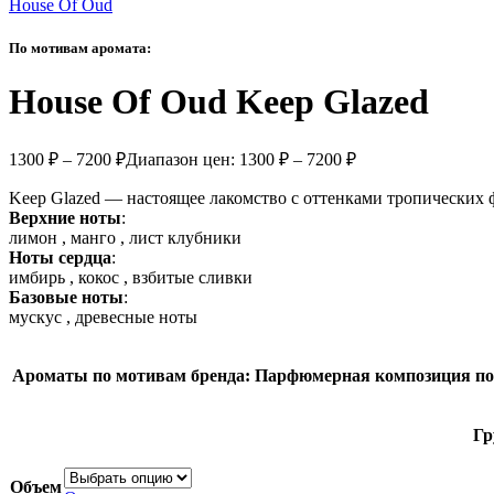
House Of Oud
По мотивам аромата:
House Of Oud Keep Glazed
1300
₽
–
7200
₽
Диапазон цен: 1300 ₽ – 7200 ₽
Keep Glazed — настоящее лакомство с оттенками тропических ф
Верхние ноты
:
лимон , манго , лист клубники
Ноты сердца
:
имбирь , кокос , взбитые сливки
Базовые ноты
:
мускус , древесные ноты
Ароматы по мотивам бренда:
Парфюмерная композиция п
Гр
Объем