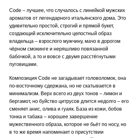
цен:
Code – лучшее, что случалось с линейкой мужских
1300 ₽
ароматов от легендарного итальянского дома. Это
–
удивительно простой, строгий и прямой букет,
4999 ₽
создающий исключительно целостный образ
владельца – взрослого мужчину, мачо в дорогом
чёрном смокинге и неряшливо повязанной
бабочкой, а то и вовсе с двумя расстёгнутыми
пуговицами.
Композиция Code не загадывает головоломок, она
по-восточному сдержана, но не скатывается в
минимализм. Верх всего из двух тонов – лимон и
бергамот, но буйство цитрусов длится недолго – его
сменяет анис, олива и гуаяк. База из кожи, бобов
тонка и табака – хорошее завершение
мужественного образа, которое не бьёт по носу, но
в то же время напоминает о присутствии