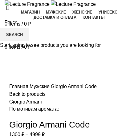
МАГАЗИН
МУЖСКИЕ
ЖЕНСКИЕ
УНИСЕКС
ДОСТАВКА И ОПЛАТА
КОНТАКТЫ
0
items
/
0
₽
Menu
SEARCH
Start typing to see products you are looking for.
0
items
/
0
₽
-33%
Увеличить
Главная
Мужские
Giorgio Armani Code
Back to products
Giorgio Armani
По мотивам аромата:
Giorgio Armani Code
Диапазон
1300
₽
–
4999
₽