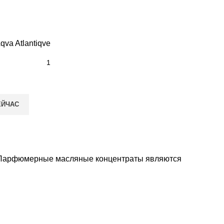
qva Atlantiqve
ЕЙЧАС
 Парфюмерные масляные концентраты являются