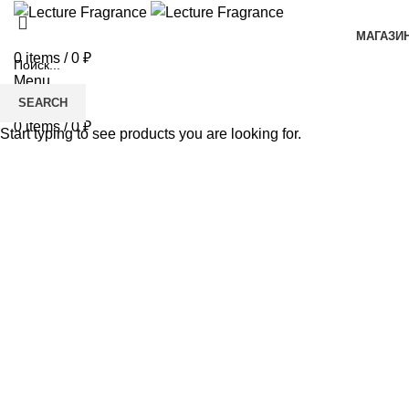
МАГАЗИ
0
items
/
0
₽
Menu
SEARCH
0
items
/
0
₽
Start typing to see products you are looking for.
-33%
Увеличить