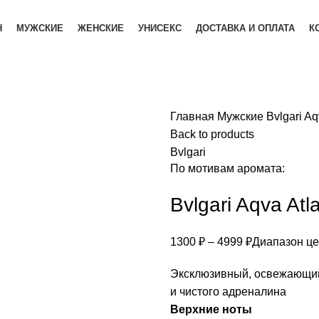
Н
МУЖСКИЕ
ЖЕНСКИЕ
УНИСЕКС
ДОСТАВКА И ОПЛАТА
К
Главная
Мужские
Bvlgari Aq
Back to products
Bvlgari
По мотивам аромата:
Bvlgari Aqva Atl
1300
₽
–
4999
₽
Диапазон цен
Эксклюзивный, освежающий 
и чистого адреналина
Верхние ноты